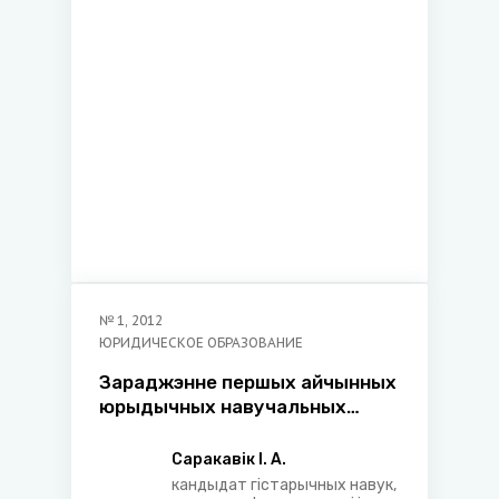
№
1
,
2012
ЮРИДИЧЕСКОЕ ОБРАЗОВАНИЕ
Зараджэнне першых айчынных
юрыдычных навучальных
устаноў
Саракавік І. А.
кандыдат гістарычных навук,