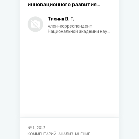
инновационного развития
общества: состояние и
перспективы
Тихиня В. Г.
член-корреспондент
Национальной академии наук
Беларуси, доктор
юридических наук,
профессор, заведующий
кафедрой гражданских и
уголовно-правовых
дисциплин Института
управления и
предпринимательства
№
1
,
2012
КОММЕНТАРИЙ. АНАЛИЗ. МНЕНИЕ