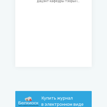
дацэнт кафедры тэорыі і
гісторыі дзяржавы і права
Акадэміі кіравання пры
Прэзідэнце Рэспублікі
Беларусь
Купить журнал
в электронном виде