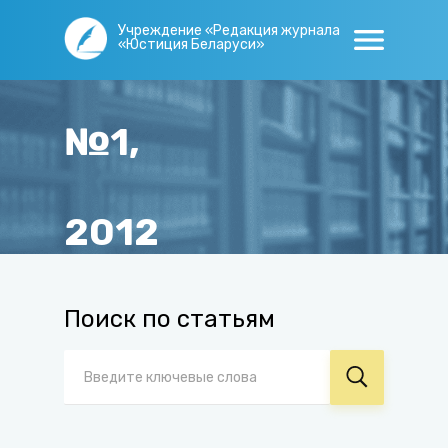
Учреждение «Редакция журнала
«Юстиция Беларуси»
№1,
2012
Главная
/
Журнал
/
Архив
/
№1, 2012
Поиск по статьям