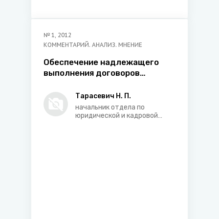
№
1
,
2012
КОММЕНТАРИЙ. АНАЛИЗ. МНЕНИЕ
Обеспечение надлежащего
выполнения договоров
(контрактов) закупки в рамках
Таможенного союза
Тарасевич Н. П.
начальник отдела по
юридической и кадровой
работе Республиканского
унитарного предприятия
«Центр экспертиз и
испытаний в
здравоохранении»