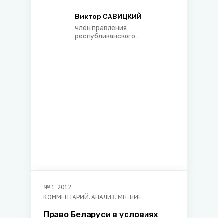
использования
Виктор САВИЦКИЙ
член правления
республиканского
государственно-
общественного объединения
«Белорусское общество
«Знание»
№
1
,
2012
КОММЕНТАРИЙ. АНАЛИЗ. МНЕНИЕ
Право Беларуси в условиях