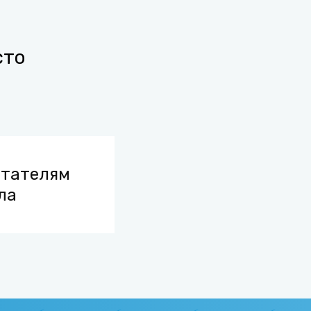
сто
итателям
ла