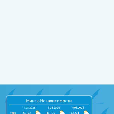
Минск-Независимости
7.08.2026
8.08.2026
9.08.2026
Утро
+21..+22
+13..+19
+12..+21