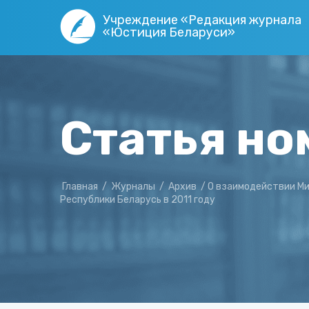
Учреждение «Редакция журнала
«Юстиция Беларуси»
Статья но
Главная
/
Журналы
/
Архив
/
О взаимодействии Ми
Республики Беларусь в 2011 году