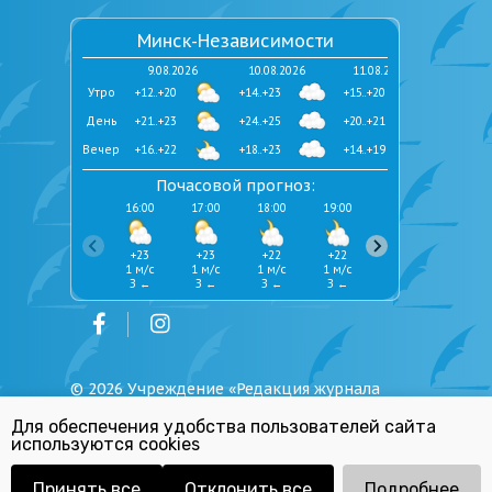
Минск-Независимости
9.08.2026
10.08.2026
11.08.2026
Утро
+12..+20
+14..+23
+15..+20
День
+21..+23
+24..+25
+20..+21
Вечер
+16..+22
+18..+23
+14..+19
Почасовой прогноз:
16:00
17:00
18:00
19:00
20:00
21:00
+23
+23
+22
+22
+21
+19
1 м/с
1 м/с
1 м/с
1 м/с
1 м/с
1 м/с
З ←
З ←
З ←
З ←
З ←
З ←
©
2026
Учреждение «Редакция журнала
«Юстиция Беларуси»
Для обеспечения удобства пользователей сайта
Политика обработки персональных
используются cookies
данных
Республиканский список экстремистских
материалов
Принять все
Отклонить все
Подробнее