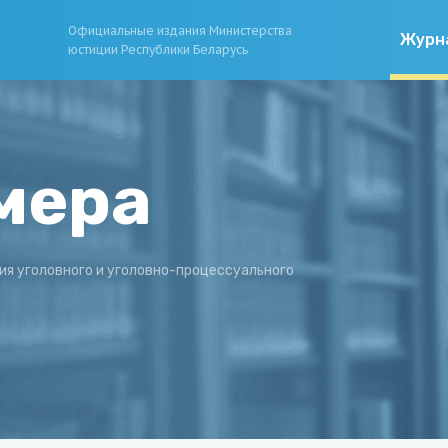
Официальные издания Министерства
Журн
юстиции Республики Беларусь
мера
ия уголовного и уголовно-процессуального