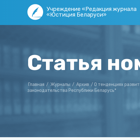
Учреждение «Редакция журнала
«Юстиция Беларуси»
Статья но
Главная
/
Журналы
/
Архив
/
О тенденциях развит
законодательства Республики Беларусь*