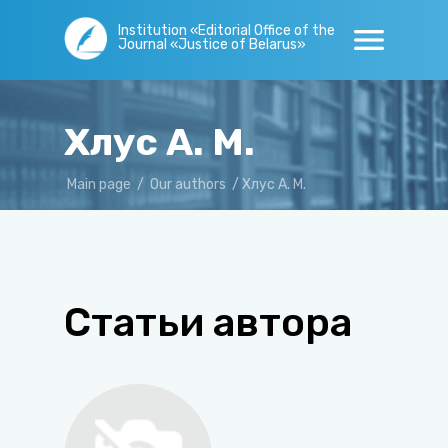
Institution «Editorial Office of the
Journal «Justice of Belarus»
Хлус А. М.
Main page
/
Our authors
/
Хлус А. М.
Статьи автора