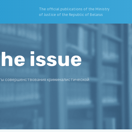
The official publications of the Ministry
of Justice of the Republic of Belarus
the issue
ты совершенствования криминалистической