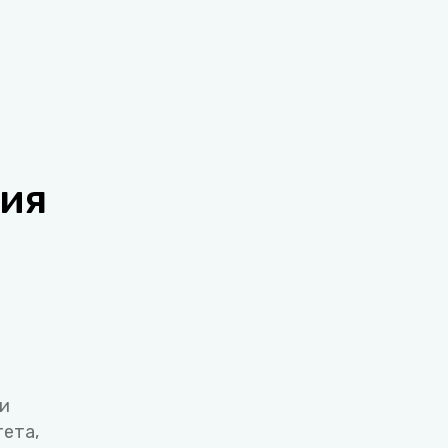
ия
ки
ета,