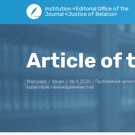
Institution «Editorial Office of the
Journal «Justice of Belarus»
Article of 
Main page
/
Issues
/
№ 9, 2020
/
Проблемные аспек
характеристики мошенничества