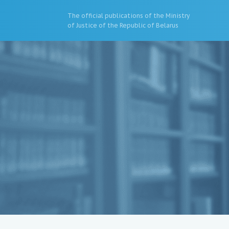
The official publications of the Ministry
of Justice of the Republic of Belarus