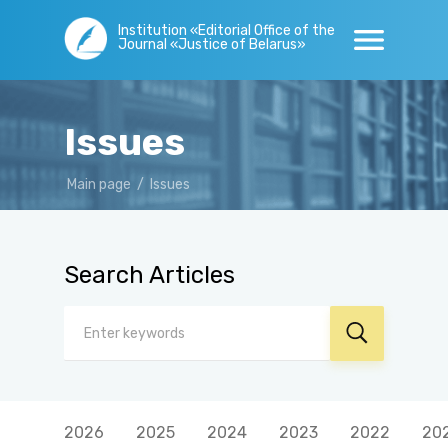
Institution «Editorial Office of the
Journal «Justice of Belarus»
Issues
Main page
/
Issues
Search Articles
2026
2025
2024
2023
2022
20