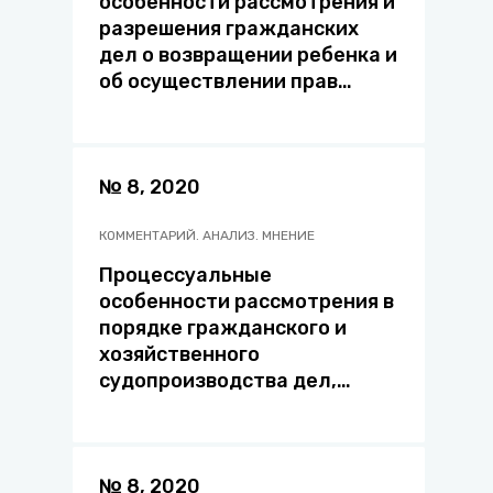
особенности рассмотрения и
разрешения гражданских
дел о возвращении ребенка и
об осуществлении прав
доступа
№ 8, 2020
КОММЕНТАРИЙ. АНАЛИЗ. МНЕНИЕ
Процессуальные
особенности рассмотрения в
порядке гражданского и
хозяйственного
судопроизводства дел,
связанных с осуществлением
экстремистской
деятельности: о проблемных
вопросах
№ 8, 2020