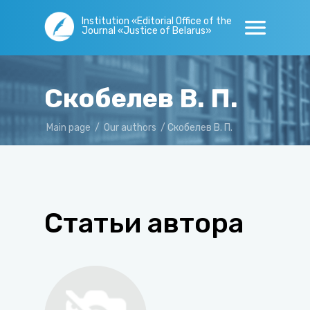
Institution «Editorial Office of the
Journal «Justice of Belarus»
Скобелев В. П.
Main page
/
Our authors
/
Скобелев В. П.
Статьи автора