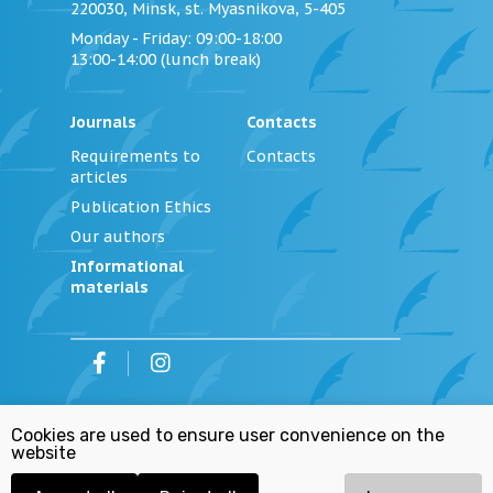
220030, Minsk, st. Myasnikova, 5-405
Monday - Friday
: 09:00-18:00
13:00-14:00 (lunch break)
Journals
Contacts
Requirements to
Contacts
articles
Publication Ethics
Our authors
Informational
materials
©
2026
Institution «Editorial Office of the
Cookies are used to ensure user convenience on the
Journal «Justice of Belarus»
website
Personal Data Processing Policy
Republican List of Extremist Materials