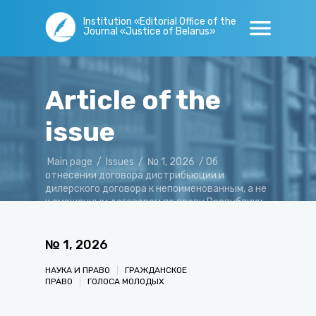
Institution «Editorial Office of the
Journal «Justice of Belarus»
Article of the
issue
Main page
/
Issues
/
№ 1, 2026
/
Об
отнесении договора дистрибьюции и
дилерского договора к непоименованным, а не
к смешанным договорам по праву Республики
Беларусь
№
1
,
2026
НАУКА И ПРАВО
ГРАЖДАНСКОЕ
ПРАВО
ГОЛОСА МОЛОДЫХ