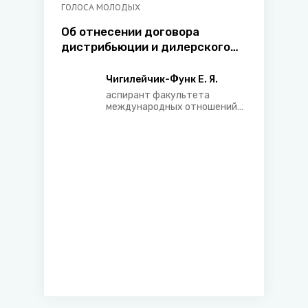
ГОЛОСА МОЛОДЫХ
Об отнесении договора
дистрибьюции и дилерского
договора к непоименованным,
а не к смешанным договорам
Чигилейчик-Функ Е. Я.
по праву Республики Беларусь
аспирант факультета
международных отношений
Белорусского
государственного
университета