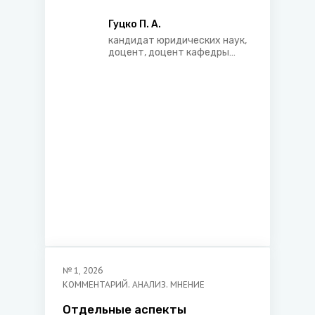
особенности
функционирования и развития
Гуцко П. А.
кандидат юридических наук,
доцент, доцент кафедры
гражданского процесса и
трудового права
юридического факультета
Белорусского
государственного
университета
№
1
,
2026
КОММЕНТАРИЙ. АНАЛИЗ. МНЕНИЕ
Отдельные аспекты