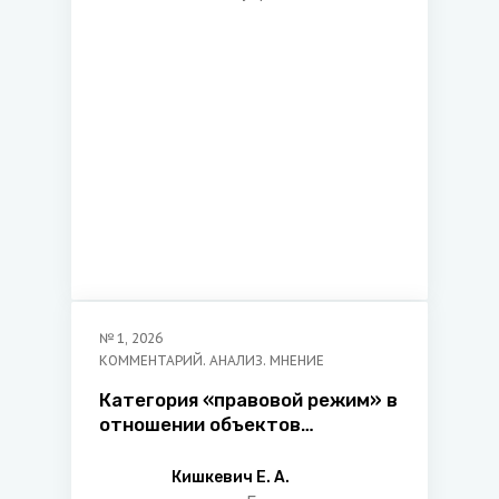
начальник управления
правового регулирования
бюджетно-финансовых
отношений и
налогообложения главного
управления нормотворческой
деятельности в сфере
экономики и экологии
Министерства юстиции
Республики Беларусь
№
1
,
2026
КОММЕНТАРИЙ. АНАЛИЗ. МНЕНИЕ
Категория «правовой режим» в
отношении объектов
интеллектуальной
собственности
Кишкевич Е. А.