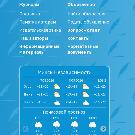
Журналы
Объявления
Подписка
Найти объявление
Памятка авторам
Подать объявление
Издательская этика
Вопрос - ответ
Наши авторы
Контакты
Информационные
Нормативные
материалы
документы
Минск-Независимости
7.08.2026
8.08.2026
9.08.2026
Утро
+21..+22
+13..+19
+12..+20
День
+21..+22
+19..+21
+21..+23
Вечер
+16..+20
+14..+19
+16..+22
Почасовой прогноз:
11:00
12:00
13:00
14:00
15:00
16:00
+21
+22
+21
+22
+22
+21