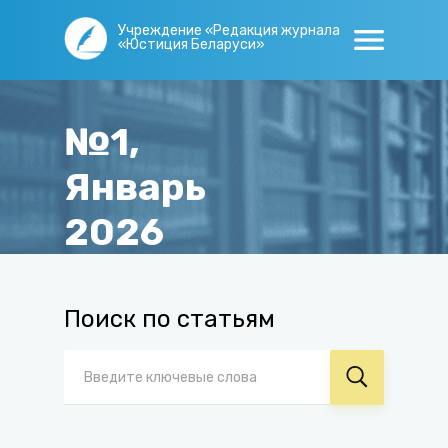
Учреждение «Редакция журнала
«Юстиция Беларуси»
№1,
Январь
2026
Главная
/
Журнал
/
Архив
/
№1, Январь 2026
Поиск по статьям