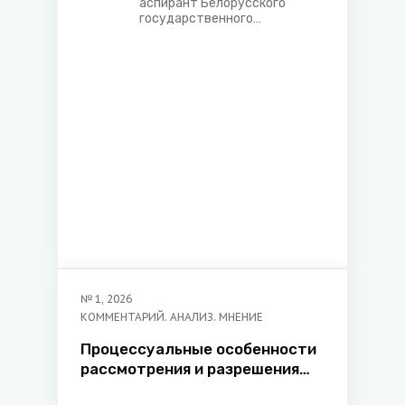
аспирант Белорусского
государственного
экономического
университета, старший
преподаватель кафедры
экономики, управления и
права Международного
института управления и
предпринимательства
№
1
,
2026
КОММЕНТАРИЙ. АНАЛИЗ. МНЕНИЕ
Процессуальные особенности
рассмотрения и разрешения
гражданских дел о