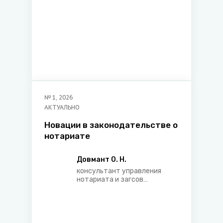
№
1
,
2026
АКТУАЛЬНО
Новации в законодательстве о
нотариате
Довмант О. Н.
консультант управления
нотариата и загсов
Министерства юстиции
Республики Беларусь