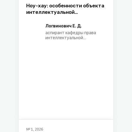
Ноу-хау: особенности объекта
интеллектуальной
собственности через призму
доктрины и судебной
Логвинович Е. Д.
практики
аспирант кафедры права
интеллектуальной
собственности Белорусского
государственного
университета, адвокат
Минской областной коллегии
адвокатов
№
1
,
2026