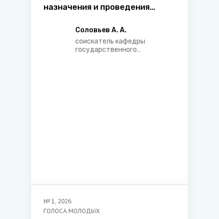
назначения и проведения
экспертизы в налоговой сфере
Соловьев А. А.
соискатель кафедры
государственного
управления юридического
факультета Белорусского
государственного
университета, юрисконсульт
ООО «Сибоком-М»
№
1
,
2026
ГОЛОСА МОЛОДЫХ