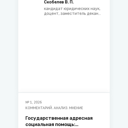
возвращении ребенка и об
Скобелев В. П.
осуществлении прав доступа
кандидат юридических наук,
доцент, заместитель декана
по учебной работе и
образовательным
инновациям юридического
факультета Белорусского
государственного
университета, арбитр
Международного
арбитражного суда при
БелТПП
№
1
,
2026
КОММЕНТАРИЙ. АНАЛИЗ. МНЕНИЕ
Государственная адресная
социальная помощь: