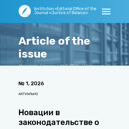
Institution «Editorial Office of the
Journal «Justice of Belarus»
Article of the
issue
Main page
/
Issues
/
№ 1, 2026
/
Новации в
законодательстве о нотариате
№
1
,
2026
АКТУАЛЬНО
Новации в
законодательстве о