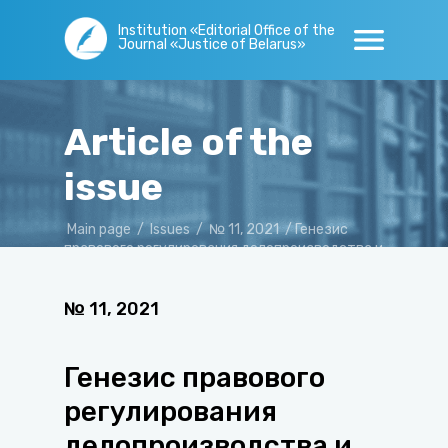
Institution «Editorial Office of the
Journal «Justice of Belarus»
Article of the
issue
Main page
/
Issues
/
№ 11, 2021
/
Генезис
правового регулирования делопроизводства и
архивного дела на территории Беларуси
№
11
,
2021
Генезис правового
регулирования
делопроизводства и