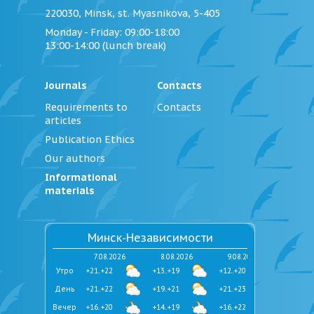
220030, Minsk, st. Myasnikova, 5-405
Monday - Friday
: 09:00-18:00
13:00-14:00 (lunch break)
Journals
Contacts
Requirements to
Contacts
articles
Publication Ethics
Our authors
Informational
materials
Минск-Независимости
7.08.2026
8.08.2026
9.08.2026
Утро
+21..+22
+13..+19
+12..+20
День
+21..+22
+19..+21
+21..+23
Вечер
+16..+20
+14..+19
+16..+22