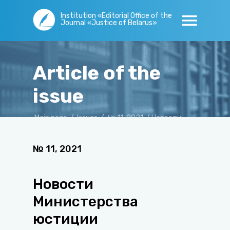
Institution «Editorial Office of the
Journal «Justice of Belarus»
Article of the
issue
Main page
/
Issues
/
№ 11, 2021
/
Новости
Министерства юстиции
№
11
,
2021
Новости
Министерства
юстиции