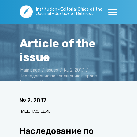
Institution «Editorial Office of the
Journal «Justice of Belarus»
Article of the
issue
Main page
/
Issues
/
№ 2, 2017
/
Наследование по завещанию в праве
Древнего Рима и стран средневековой
континентальной Европы
№
2
,
2017
НАШЕ НАСЛЕДИЕ
Наследование по