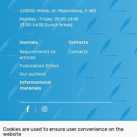
220030, Minsk, st. Myasnikova, 5-405
Monday - Friday
: 09:00-18:00
13:00-14:00 (lunch break)
Journals
Contacts
Requirements to
Contacts
articles
Publication Ethics
Our authors
Informational
materials
©
2026
Institution «Editorial Office of the
Cookies are used to ensure user convenience on the
Journal «Justice of Belarus»
website