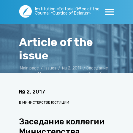
Institution «Editorial Office of the
Journal «Justice of Belarus»
Article of the
issue
Main page
/
Issues
/
№ 2, 2017
/
Заседание
коллегии Министерства юстиции Республики
Беларусь
№
2
,
2017
В МИНИСТЕРСТВЕ ЮСТИЦИИ
Заседание коллегии
Министерства