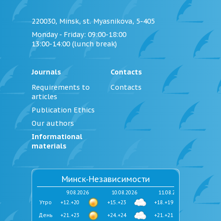
220030, Minsk, st. Myasnikova, 5-405
Monday - Friday
: 09:00-18:00
13:00-14:00 (lunch break)
Journals
Contacts
Requirements to
Contacts
articles
Publication Ethics
Our authors
Informational
materials
Минск-Независимости
9.08.2026
10.08.2026
11.08.2026
Утро
+12..+20
+15..+23
+18..+19
День
+21..+23
+24..+24
+21..+21