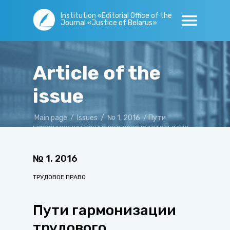
Institution «Editorial Office of the
Journal «Justice of Belarus»
Article of the
issue
Main page
/
Issues
/
№ 1, 2016
/
Пути
гармонизации трудового законодательства
стран - участников ЕАЭС
№
1
,
2016
ТРУДОВОЕ ПРАВО
Пути гармонизации
трудового