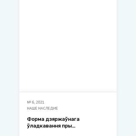
№
6
,
2021
НАШЕ НАСЛЕДИЕ
Форма дзяржаўнага
ўладкавання пры
падрыхтоўцы Канстытуцыі