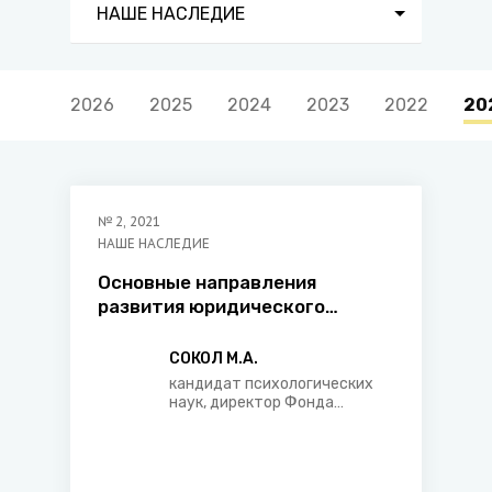
НАШЕ НАСЛЕДИЕ
2026
2025
2024
2023
2022
20
№
2
,
2021
НАШЕ НАСЛЕДИЕ
Основные направления
развития юридического
образования и науки в
Беларуси в трудах Сокола С.Ф.
СОКОЛ М.А.
кандидат психологических
наук, директор Фонда
поддержки юридического
образования и науки имени
профессора Сокола Степана
Федоровича, юрист