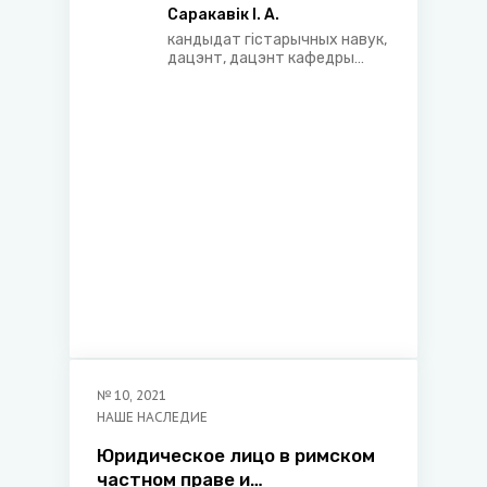
БССР 1927 года
Саракавік І. А.
кандыдат гістарычных навук,
дацэнт, дацэнт кафедры
сацыяльна-гуманітарных
дысцыплін Акадэміі кіравання
пры Прэзідэнце Рэспублікі
Беларусь
№
10
,
2021
НАШЕ НАСЛЕДИЕ
Юридическое лицо в римском
частном праве и