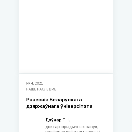
Заслуженный юрист БССР
№
4
,
2021
НАШЕ НАСЛЕДИЕ
Равеснік Беларускага
дзяржаўнага ўніверсітэта
Доўнар Т. І.
доктар юрыдычных навук,
прафесар кафедры тэорыі і