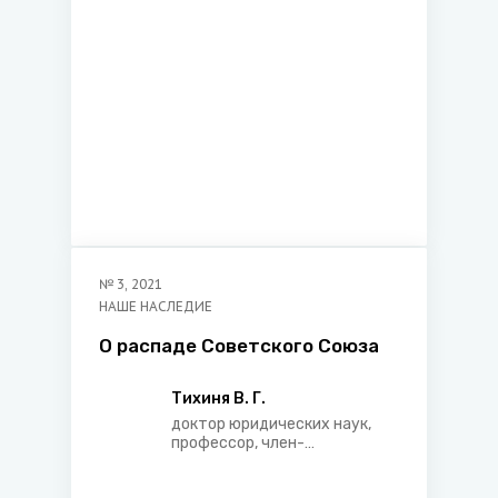
№
3
,
2021
НАШЕ НАСЛЕДИЕ
О распаде Советского Союза
Тихиня В. Г.
доктор юридических наук,
профессор, член­-
корреспондент Национальной
академии наук Беларуси,