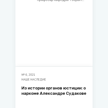
гісторыі дзяржавы і права
юрыдычнага факультэта
Беларускага дзяржаўнага
ўніверсітэта
№
6
,
2021
НАШЕ НАСЛЕДИЕ
Из истории органов юстиции: о
наркоме Александре Судакове