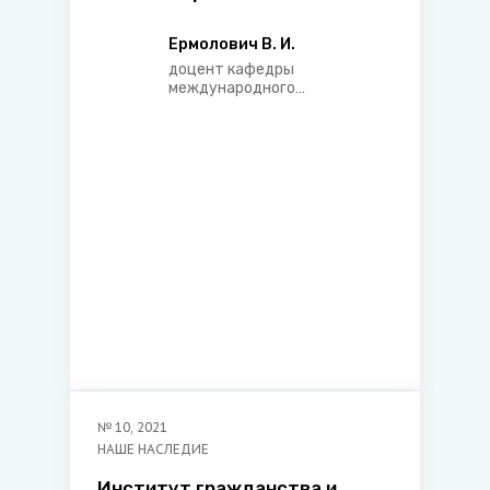
законодательстве
средневековой Сербии и
Ермолович В. И.
Беларуси (сравнительный
доцент кафедры
анализ)
международного
экономического права
Белорусского
государственного
экономического
университета
№
10
,
2021
НАШЕ НАСЛЕДИЕ
Институт гражданства и