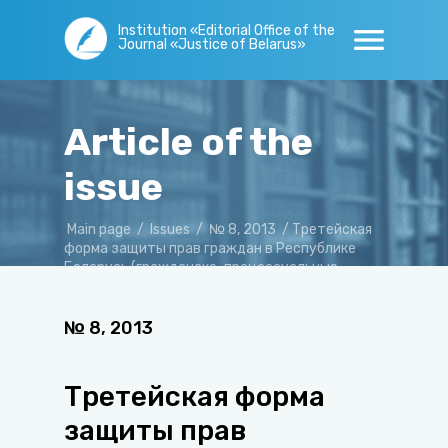
Institution «Editorial Office of the
Journal «Justice of Belarus»
Article of the
issue
Main page
/
Issues
/
№ 8, 2013
/
Третейская
форма защиты прав граждан в Республике
Беларусь (гражданско-процессуальные
аспекты)
№
8
,
2013
Третейская форма
защиты прав