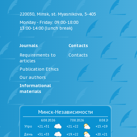
220030, Minsk, st. Myasnikova, 5-405
Monday - Friday
: 09:00-18:00
13:00-14:00 (lunch break)
Journals
Contacts
Requirements to
Contacts
articles
Publication Ethics
Our authors
Informational
materials
Минск-Независимости
6.08.2026
7.08.2026
8.08.2026
Утро
+21..+31
+21..+22
+13..+19
День
+31..+33
+19..+22
+20..+21