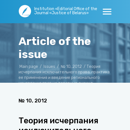
Institution «Editorial Office of the
Journal «Justice of Belarus»
Article of the
issue
Main page
/
Issues
/
№ 10, 2012
/
Теория
исчерпания исключительного права, практика
ее применения и введение регионального
исчерпания прав на товарные знаки в
Республике Беларусь
№
10
,
2012
Теория исчерпания