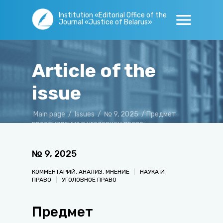
Institution «Editorial Office of the
Journal «Justice of Belarus»
Article of the
issue
Main page
/
Issues
/
№ 9, 2025
/
Предмет
преступления в уголовном праве:
противоречия теоретических конструкций
№
9
,
2025
КОММЕНТАРИЙ. АНАЛИЗ. МНЕНИЕ
НАУКА И
ПРАВО
УГОЛОВНОЕ ПРАВО
Предмет