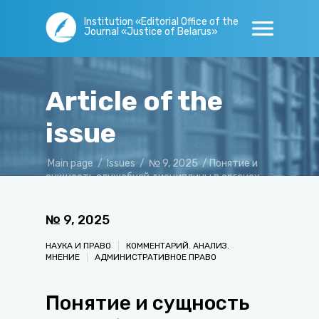
Institution «Editorial Office of the
Journal «Justice of Belarus»
Article of the
issue
Main page
/
Issues
/
№ 9, 2025
/
Понятие и
сущность служебной дисциплины в органах
прокуратуры Республики Беларусь
№
9
,
2025
НАУКА И ПРАВО
КОММЕНТАРИЙ. АНАЛИЗ.
МНЕНИЕ
АДМИНИСТРАТИВНОЕ ПРАВО
Понятие и сущность