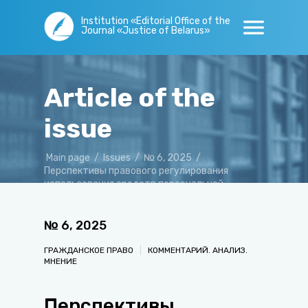
Institution «Editorial Office of the
Journal «Justice of Belarus»
Article of the
issue
Main page
/
Issues
/
№ 6, 2025
/
Перспективы правового регулирования
использования средств персональной
мобильности
№
6
,
2025
ГРАЖДАНСКОЕ ПРАВО
КОММЕНТАРИЙ. АНАЛИЗ.
МНЕНИЕ
Перспективы