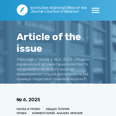
Institution «Editorial Office of the
Journal «Justice of Belarus»
Article of the
issue
Main page
/
Issues
/
№ 6, 2025
/
Модели
юридической аргументации в контексте
антрополого-правового анализа
правоприменительной деятельности (на
примере теоретико-правовой модели Р.
Алекси и уголовно-процессуальной модели
Александрова А. С.)
№
6
,
2025
НАУКА И ПРАВО
ОБЩАЯ ТЕОРИЯ
ПРАВА
КОММЕНТАРИЙ. АНАЛИЗ. МНЕНИЕ