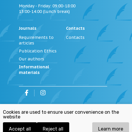
Monday - Friday
: 09:00-18:00
13:00-14:00 (lunch break)
Journals
Contacts
Requirements to
Contacts
articles
Publication Ethics
Our authors
Informational
materials
©
2026
Institution «Editorial Office of the
Cookies are used to ensure user convenience on the
Journal «Justice of Belarus»
website
Personal Data Processing Policy
Republican List of Extremist Materials
Accept all
Reject all
Learn more