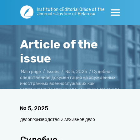
Institution «Editorial Office of the
Journal «Justice of Belarus»
Article of the
issue
Main page
/
Issues
/
№ 5, 2025
/
Судебно-
следственная документация на осужденных
иностранных военнослужащих как
исторический источник по изучению геноцида
белорусского народа
№
5
,
2025
ДЕЛОПРОИЗВОДСТВО И АРХИВНОЕ ДЕЛО
Судебно-