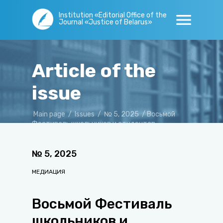
Institution «Editorial Office of the
Journal «Justice of Belarus»
Article of the
issue
Main page
/
Issues
/
№ 5, 2025
/
Восьмой
Фестиваль школьников и студентов
«Медиация будущего»
№
5
,
2025
МЕДИАЦИЯ
Восьмой Фестиваль
школьников и