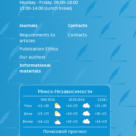
Monday - Friday
: 09:00-18:00
13:00-14:00 (lunch break)
Journals
Contacts
Requirements to
Contacts
articles
Publication Ethics
Our authors
Informational
materials
Минск-Независимости
9.08.2026
10.08.2026
11.08.2026
Утро
+12..+20
+14..+23
+15..+20
День
+21..+23
+24..+25
+20..+21
Вечер
+16..+22
+18..+23
+14..+19
Почасовой прогноз: