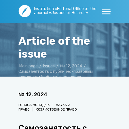
Institution «Editorial Office of the
Journal «Justice of Belarus»
Article of the
issue
Main page
/
Issues
/
№ 12, 2024
/
Самозанятость с публично-правовым
элементом (публично-правовая
самозанятость)*
№
12
,
2024
ГОЛОСА МОЛОДЫХ
НАУКА И
ПРАВО
ХОЗЯЙСТВЕННОЕ ПРАВО
Самозанятость с