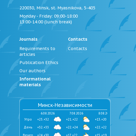
220030, Minsk, st. Myasnikova, 5-405
Monday - Friday
: 09:00-18:00
13:00-14:00 (lunch break)
Journals
Contacts
Requirements to
Contacts
articles
Publication Ethics
Our authors
Informational
materials
Минск-Независимости
6.08.2026
7.08.2026
8.08.2026
Утро
+23..+32
+21..+22
+13..+20
День
+32..+33
+22..+24
+22..+22
Вечер
+24..+30
+17..+22
+15..+19