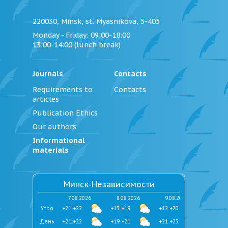
220030, Minsk, st. Myasnikova, 5-405
Monday - Friday
: 09:00-18:00
13:00-14:00 (lunch break)
Journals
Contacts
Requirements to
Contacts
articles
Publication Ethics
Our authors
Informational
materials
Минск-Независимости
7.08.2026
8.08.2026
9.08.2026
Утро
+21..+22
+13..+19
+12..+20
День
+21..+22
+19..+21
+21..+23