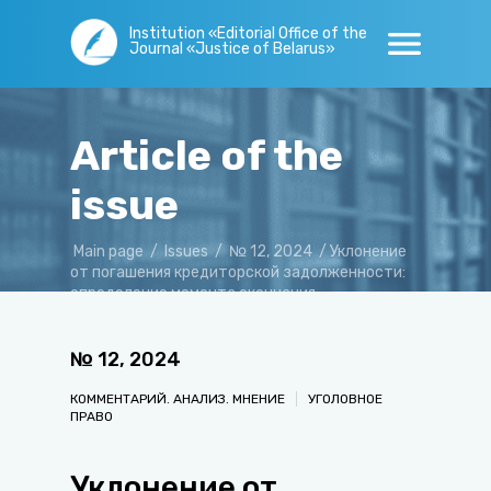
Institution «Editorial Office of the
Journal «Justice of Belarus»
Article of the
issue
Main page
/
Issues
/
№ 12, 2024
/
Уклонение
от погашения кредиторской задолженности:
определение момента окончания
преступления
№
12
,
2024
КОММЕНТАРИЙ. АНАЛИЗ. МНЕНИЕ
УГОЛОВНОЕ
ПРАВО
Уклонение от