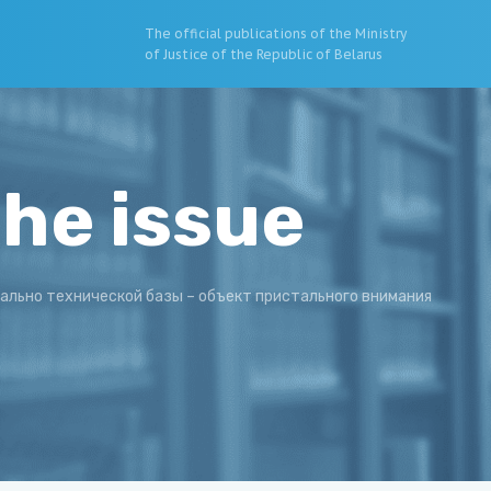
The official publications of the Ministry
of Justice of the Republic of Belarus
the issue
ально технической базы – объект пристального внимания