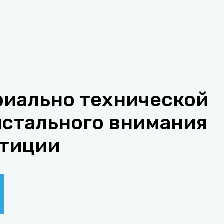
риально технической
истального внимания
тиции