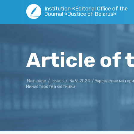
Institution «Editorial Office of the
Journal «Justice of Belarus»
Article of 
Main page
/
Issues
/
№ 9, 2024
/
Укрепление матери
Министерства юстиции