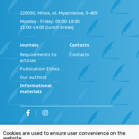
220030, Minsk, st. Myasnikova, 5-405
Monday - Friday
: 09:00-18:00
13:00-14:00 (lunch break)
Journals
Contacts
Requirements to
Contacts
articles
Publication Ethics
Our authors
Informational
materials
©
2026
Institution «Editorial Office of the
Cookies are used to ensure user convenience on the
Journal «Justice of Belarus»
website