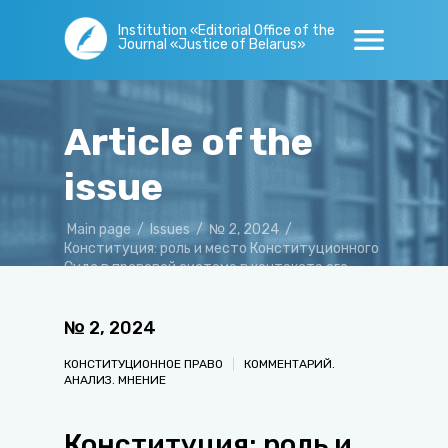
Institution «Editorial Office of the
Journal «Justice of Belarus»
Article of the
issue
Main page
/
Issues
/
№ 2, 2024
/
Конституция: роль и место Конституционного
Суда в правовой системе в контексте его
новых полномочий
№
2
,
2024
КОНСТИТУЦИОННОЕ ПРАВО
КОММЕНТАРИЙ.
АНАЛИЗ. МНЕНИЕ
Конституция: роль и