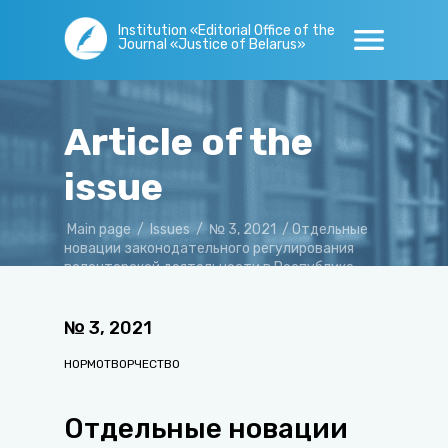
Institution «Editorial Office of the
Journal «Justice of Belarus»
Article of the
issue
Main page
/
Issues
/
№ 3, 2021
/
Отдельные
новации законодательного регулирования
волонтерской деятельности в Республике
Беларусь
№
3
,
2021
НОРМОТВОРЧЕСТВО
Отдельные новации