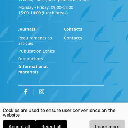
Monday - Friday
: 09:00-18:00
13:00-14:00 (lunch break)
Journals
Contacts
Requirements to
Contacts
articles
Publication Ethics
Our authors
Informational
materials
©
2026
Institution «Editorial Office of the
Cookies are used to ensure user convenience on the
Journal «Justice of Belarus»
website
Personal Data Processing Policy
Republican List of Extremist Materials
Accept all
Reject all
Learn more