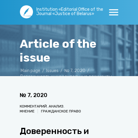
Institution «Editorial Office of the
Journal «Justice of Belarus»
Article of the
issue
Main page
/
Issues
/
№ 7, 2020
/
Доверенность и учредительные документы
юридического лица
№
7
,
2020
КОММЕНТАРИЙ. АНАЛИЗ.
МНЕНИЕ
ГРАЖДАНСКОЕ ПРАВО
Доверенность и