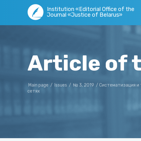
Institution «Editorial Office of the
Journal «Justice of Belarus»
Article of 
Main page
/
Issues
/
№ 3, 2019
/
Систематизация и 
сетях