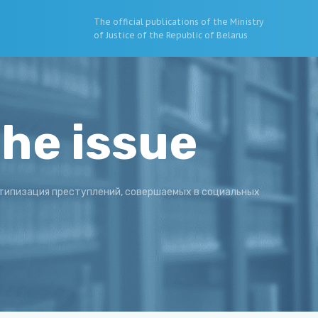
The official publications of the Ministry
of Justice of the Republic of Belarus
the issue
типизация преступлений, совершаемых в социальных