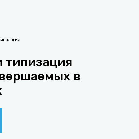
МИНОЛОГИЯ
и типизация
овершаемых в
х