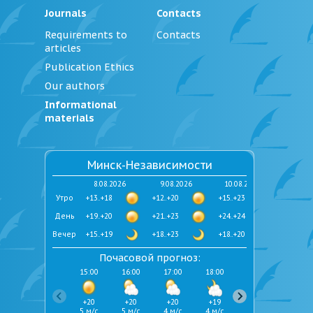
Journals
Contacts
Requirements to
Contacts
articles
Publication Ethics
Our authors
Informational
materials
Минск-Независимости
8.08.2026
9.08.2026
10.08.2026
Утро
+13..+18
+12..+20
+15..+23
День
+19..+20
+21..+23
+24..+24
Вечер
+15..+19
+18..+23
+18..+20
Почасовой прогноз:
15:00
16:00
17:00
18:00
19:00
20:00
+20
+20
+20
+19
+19
+19
5 м/с
5 м/с
4 м/с
4 м/с
4 м/с
4 м/с