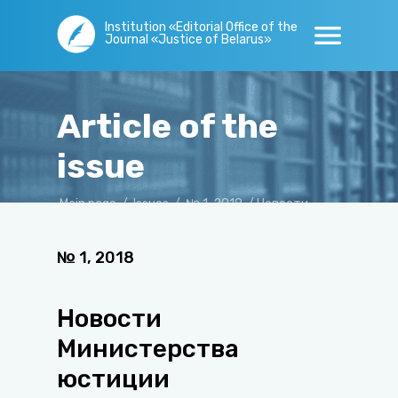
Institution «Editorial Office of the
Journal «Justice of Belarus»
Article of the
issue
Main page
/
Issues
/
№ 1, 2018
/
Новости
Министерства юстиции
№
1
,
2018
Новости
Министерства
юстиции