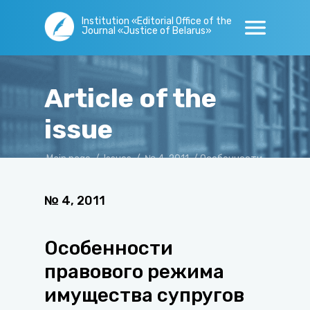
Institution «Editorial Office of the
Journal «Justice of Belarus»
Article of the
issue
Main page
/
Issues
/
№ 4, 2011
/
Особенности
правового режима имущества супругов
№
4
,
2011
Особенности
правового режима
имущества супругов