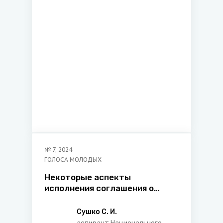
гаспадарчага права
Беларускага дзяржаўнага
ўнiверсiтэта
№
7
,
2024
ГОЛОСА МОЛОДЫХ
Некоторые аспекты
исполнения соглашения о
возмещении имущественных
потерь
Сушко С. И.