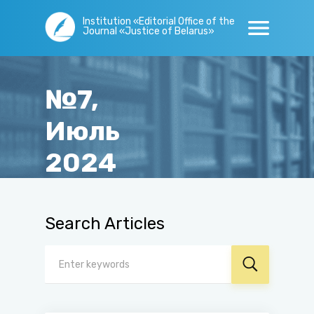
Institution «Editorial Office of the
Journal «Justice of Belarus»
№7,
Июль
2024
Main page
/
Issues
/
№7, Июль 2024
Search Articles