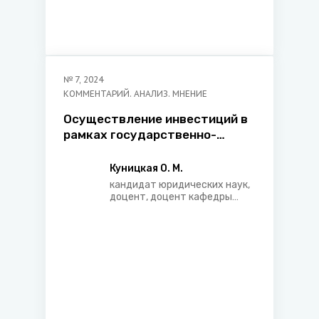
№
7
,
2024
КОММЕНТАРИЙ. АНАЛИЗ. МНЕНИЕ
Осуществление инвестиций в
рамках государственно-
частного партнерства в
системе способов
Куницкая О. М.
осуществления инвестиций
кандидат юридических наук,
доцент, доцент кафедры
хозяйственного права
Белорусского
государственного
университета