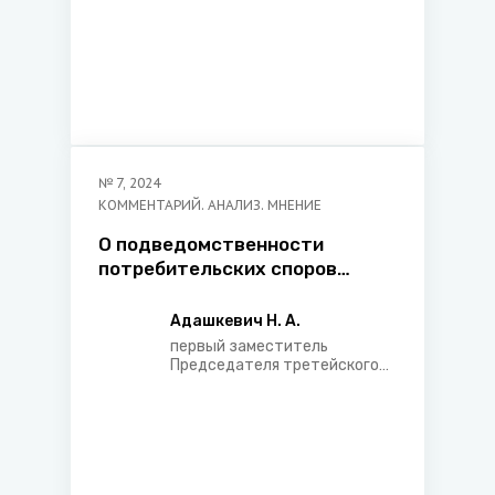
БелТПП
№
7
,
2024
КОММЕНТАРИЙ. АНАЛИЗ. МНЕНИЕ
О подведомственности
потребительских споров
третейским судам
Адашкевич Н. А.
первый заместитель
Председателя третейского
суда ООО «Экономический
Арбитраж»