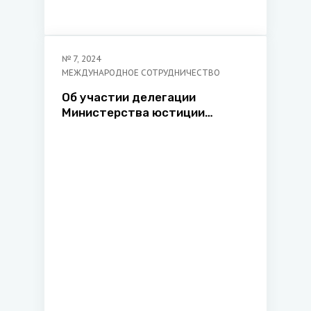
№
7
,
2024
МЕЖДУНАРОДНОЕ СОТРУДНИЧЕСТВО
Об участии делегации
Министерства юстиции
Республики Беларусь во главе
с Министром юстиции
Коваленко Е.И. в XII
Петербургском
международном юридическом
форуме