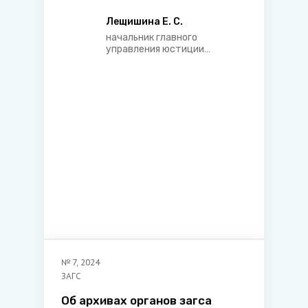
исполнительных документов
Лещишина Е. С.
начальник главного
управления юстиции
Брестского облисполкома
№
7
,
2024
ЗАГС
Об архивах органов загса