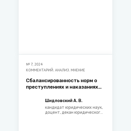
№
7
,
2024
КОММЕНТАРИЙ. АНАЛИЗ. МНЕНИЕ
Сбалансированность норм о
преступлениях и наказаниях
как гарантия обеспечения
социальной справедливости
Шидловский А. В.
уголовной ответственности
кандидат юридических наук,
доцент, декан юридического
факультета Белорусского
государственного
университета