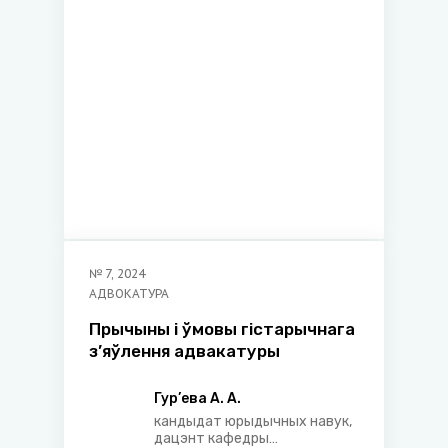
профессор кафедры
уголовно-­правовых
дисциплин Международного
университета «МИТСО»
№
7
,
2024
АДВОКАТУРА
Прычыны і ўмовы гістарычнага
з’яўлення адвакатуры
Гур’ева А. А.
кандыдат юрыдычных навук,
дацэнт кафедры