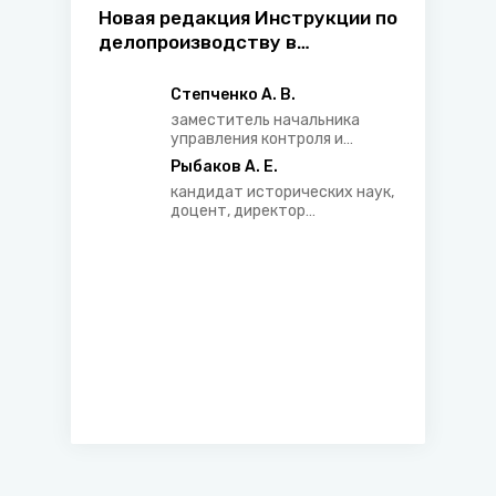
Новая редакция Инструкции по
делопроизводству в
государственных органах,
иных организациях
Степченко А. В.
(комментарий к
заместитель начальника
постановлению Министерства
управления контроля и
обязательной юридической
юстиции Республики Беларусь
Рыбаков А. Е.
экспертизы главного
от 10 января 2024 г. №2)
кандидат исторических наук,
управления обязательной
доцент, директор
юридической экспертизы
Белорусского научно-
нормативных правовых актов
исследовательского
Министерства юстиции
института
Республики Беларусь
документоведения и
архивного дела