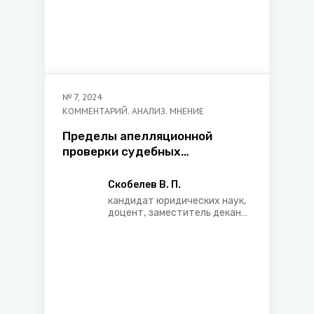
№
7
,
2024
КОММЕНТАРИЙ. АНАЛИЗ. МНЕНИЕ
Пределы апелляционной
проверки судебных
постановлений в гражданском
процессе: проблемы теории и
Скобелев В. П.
правоприменительной
кандидат юридических наук,
практики
доцент, заместитель декана
по учебной работе и
образовательным
инновациям юридического
факультета Белорусского
государственного
университета, арбитр
Международного
арбитражного суда при