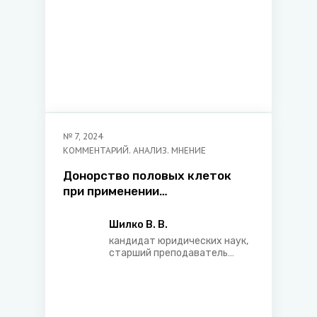
№
7
,
2024
КОММЕНТАРИЙ. АНАЛИЗ. МНЕНИЕ
Донорство половых клеток
при применении
вспомогательных
репродуктивных технологий
Шилко В. В.
кандидат юридических наук,
старший преподаватель
кафедры гражданского права
юридического факультета
Белорусского
государственного
университета