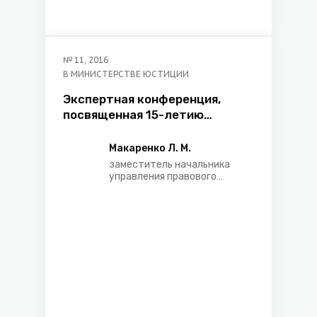
№
11
,
2016
В МИНИСТЕРСТВЕ ЮСТИЦИИ
Экспертная конференция,
посвященная 15-летию
деятельности судебных
исполнителей Чешской
Макаренко Л. М.
Республики
заместитель начальника
управления правового
регулирования
исполнительного
производства главного
управления принудительного
исполнения Министерства
юстиции Республики
Беларусь