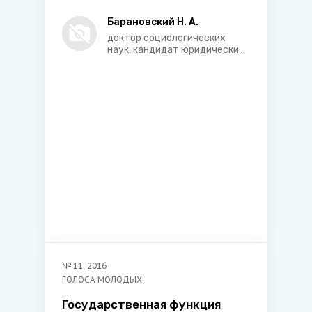
противодействия наркомании
среди молодежи
Барановский Н. А.
доктор социологических
наук, кандидат юридических
наук, заведующий отделом
политической социологии
Института социологии НАН
Беларуси
№
11
,
2016
ГОЛОСА МОЛОДЫХ
Государственная функция