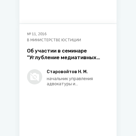
№
11
,
2016
В МИНИСТЕРСТВЕ ЮСТИЦИИ
Об участии в семинаре
"Углубление медиативных
компетенций и посещение
организаций, развивающих
Старовойтов Н. М.
практику медиации в Австрии"
начальник управления
адвокатуры и
лицензирования
юридической деятельности
Министерства юстиции
Республики Беларусь