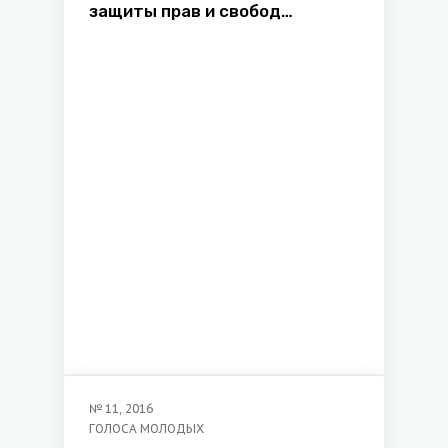
защиты прав и свобод
человека и гражданина и ее
обязательность для
Следственного комитета
Республики Беларусь
№
11
,
2016
ГОЛОСА МОЛОДЫХ