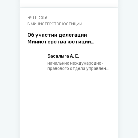
№
11
,
2016
В МИНИСТЕРСТВЕ ЮСТИЦИИ
Об участии делегации
Министерства юстиции
Республики Беларусь в
Четвертом Совещании
Басалыга А. Е.
министров юстиции
начальник международно-
государств - членов
правового отдела управления
международного
Шанхайской организации
сотрудничества
сотрудничества
Министерства юстиции
Республики Беларусь