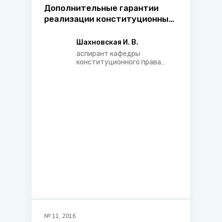
Дополнительные гарантии
реализации конституционных
прав национальных
меньшинств: опыт зарубежных
Шахновская И. В.
стран и перспективы для
аспирант кафедры
Республики Беларусь
конституционного права
Белорусского
государственного
университета
№
11
,
2016