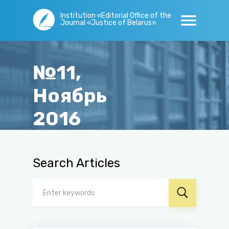
Institution «Editorial Office of the
Journal «Justice of Belarus»
№11,
Ноябрь
2016
Main page
/
Issues
/
№11, Ноябрь 2016
Search Articles