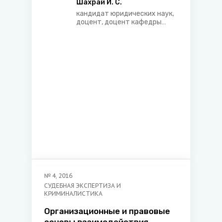
и (или) обслуживания жилого
Шахрай И. С.
дома: некоторые проблемы
кандидат юридических наук,
доцент, доцент кафедры
экологического и аграрного
права Белорусского
государственного
университета
№
4
,
2016
СУДЕБНАЯ ЭКСПЕРТИЗА И
КРИМИНАЛИСТИКА
Организационные и правовые