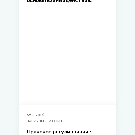
основы взаимодействия
правоохранительных органов
Республики Беларусь и стран
СНГ в сфере противодействия
криминальному автобизнесу
№
4
,
2016
ЗАРУБЕЖНЫЙ ОПЫТ
Правовое регулирование