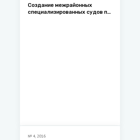
Создание межрайонных
специализированных судов по
рассмотрению дел, связанных
с дорожно-транспортными
происшествиями и
транспортом
№
4
,
2016