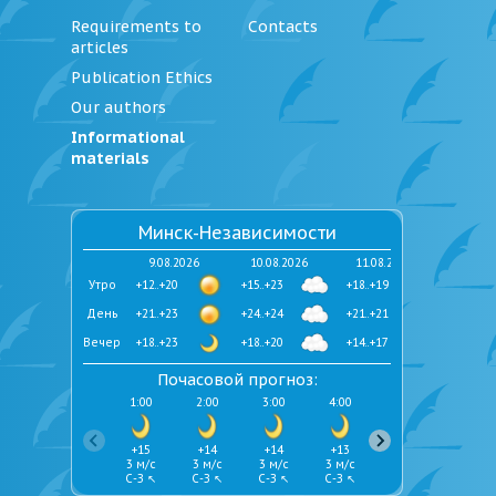
Requirements to
Contacts
articles
Publication Ethics
Our authors
Informational
materials
Минск-Независимости
9.08.2026
10.08.2026
11.08.2026
Утро
+12..+20
+15..+23
+18..+19
День
+21..+23
+24..+24
+21..+21
Вечер
+18..+23
+18..+20
+14..+17
Почасовой прогноз:
1:00
2:00
3:00
4:00
5:00
6:00
+15
+14
+14
+13
+13
+12
3 м/с
3 м/с
3 м/с
3 м/с
3 м/с
3 м/с
С-З ↖
С-З ↖
С-З ↖
С-З ↖
С-З ↖
С-З ↖