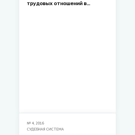
трудовых отношений в
государствах - членах
Европейского союза: эволюция
и перспективы развития
№
4
,
2016
СУДЕБНАЯ СИСТЕМА