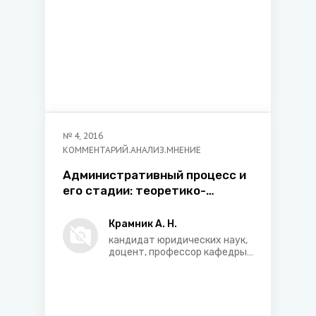
№
4
,
2016
КОММЕНТАРИЙ.АНАЛИЗ.МНЕНИЕ
Административный процесс и
его стадии: теоретико-
правовые проблемы
Крамник А. Н.
кандидат юридических наук,
доцент, профессор кафедры
конституционного права
юридического факультета
Белорусского
государственного
университета