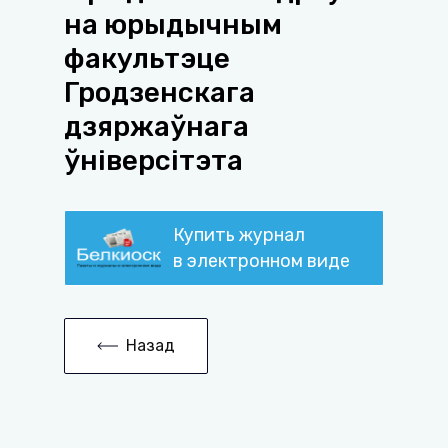
на юрыдычным
факультэце
Гродзенскага
дзяржаўнага
ўніверсітэта
Купить журнал
в электронном виде
Назад