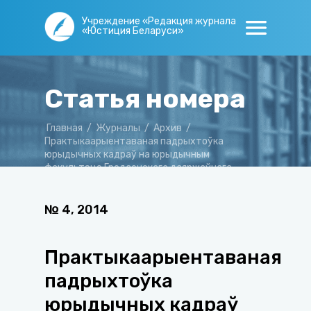
Учреждение «Редакция журнала
«Юстиция Беларуси»
Статья номера
Главная
/
Журналы
/
Архив
/
Практыкаарыентаваная падрыхтоўка
юрыдычных кадраў на юрыдычным
факультэце Гродзенскага дзяржаўнага
ўніверсітэта
№
4
,
2014
Практыкаарыентаваная
падрыхтоўка
юрыдычных кадраў