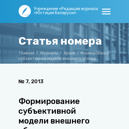
Учреждение «Редакция журнала
«Юстиция Беларуси»
Статья номера
Главная
/
Журналы
/
Архив
/
Формирование
субъективной модели внешнего облика
человека при установлении личности:
проблемы и перспективы
№
7
,
2013
Формирование
субъективной
модели внешнего