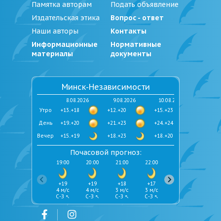
Памятка авторам
Подать объявление
Издательская этика
Вопрос - ответ
Наши авторы
Контакты
Информационные
Нормативные
материалы
документы
Минск-Независимости
8.08.2026
9.08.2026
10.08.2026
Утро
+13..+18
+12..+20
+15..+23
День
+19..+20
+21..+23
+24..+24
Вечер
+15..+19
+18..+23
+18..+20
Почасовой прогноз:
19:00
20:00
21:00
22:00
23:00
+19
+19
+18
+17
+16
4 м/с
4 м/с
3 м/с
3 м/с
2 м/с
С-З ↖
С-З ↖
С-З ↖
С-З ↖
С-З ↖