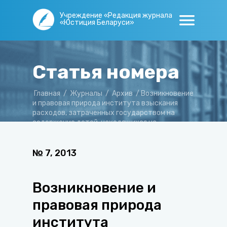
Учреждение «Редакция журнала
«Юстиция Беларуси»
Статья номера
Главная
/
Журналы
/
Архив
/
Возникновение
и правовая природа института взыскания
расходов, затраченных государством на
содержание детей, находящихся на
государственном обеспечении
№
7
,
2013
Возникновение и
правовая природа
института