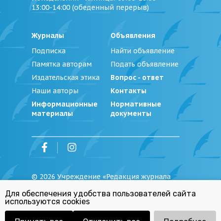
13:00-14:00 (обеденный перерыв)
Журналы
Объявления
Подписка
Найти объявление
Памятка авторам
Подать объявление
Издательская этика
Вопрос - ответ
Наши авторы
Контакты
Информационные
Нормативные
материалы
документы
©
2026
Учреждение «Редакция журнала
«Юстиция Беларуси»
Для обеспечения удобства пользователей сайта
Политика обработки персональных
используются cookies
данных
Республиканский список экстремистских
материалов