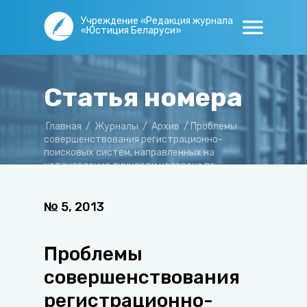
Учреждение «Редакция журнала
«Юстиция Беларуси»
Статья номера
Главная
/
Журналы
/
Архив
/
Проблемы
совершенствования регистрационно-
поисковых систем, направленных на
установление личности человека по
признакам внешности
№
5
,
2013
Проблемы
совершенствования
регистрационно-