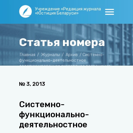
Учреждение «Редакция журнала
«Юстиция Беларуси»
Статья номера
Главная
/
Журналы
/
Архив
/
Системно-
функционально-деятельностное
детерминированное экспертное разрешение
аварийной ситуации «транспорт–пешеход»
№
3
,
2013
Системно-
функционально-
деятельностное