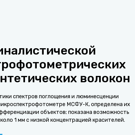
миналистической
трофотометрических
интетических волокон
тики спектров поглощения и люминесценции
 микроспектрофотометре МСФУ-К, определена их
фференциации объектов; показана возможность
коло 1 мм с низкой концентрацией красителей.