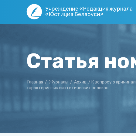
Учреждение «Редакция журнала
«Юстиция Беларуси»
Статья но
Главная
/
Журналы
/
Архив
/
К вопросу о кримина
характеристик синтетических волокон