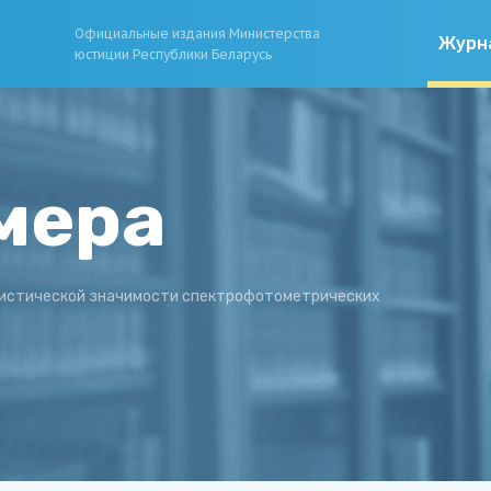
Официальные издания Министерства
Журн
юстиции Республики Беларусь
мера
листической значимости спектрофотометрических