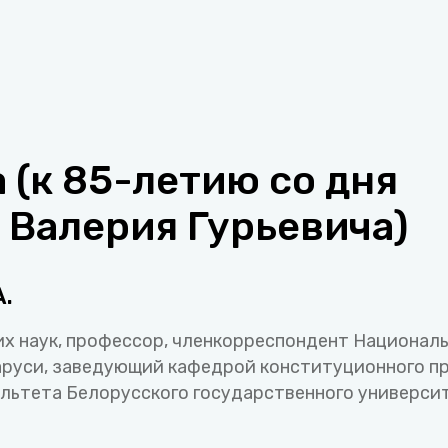
a (к 85-летию со дня
 Валерия Гурьевича)
А.
х наук, профессор, член­корреспондент Национал
аруси, заведующий кафедрой конституционного п
льтета Белорусского государственного универси