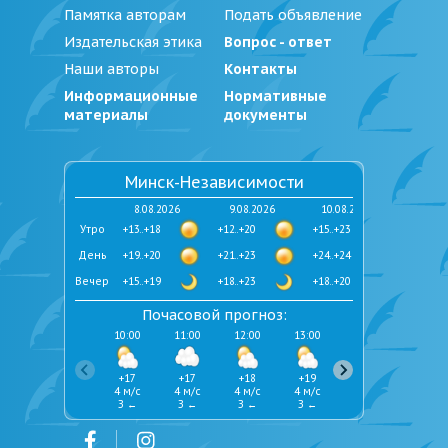
Памятка авторам
Подать объявление
Издательская этика
Вопрос - ответ
Наши авторы
Контакты
Информационные
Нормативные
материалы
документы
Минск-Независимости
8.08.2026
9.08.2026
10.08.2026
Утро
+13..+18
+12..+20
+15..+23
День
+19..+20
+21..+23
+24..+24
Вечер
+15..+19
+18..+23
+18..+20
Почасовой прогноз:
10:00
11:00
12:00
13:00
14:00
15:00
+17
+17
+18
+19
+19
+20
4 м/с
4 м/с
4 м/с
4 м/с
5 м/с
5 м/с
З ←
З ←
З ←
З ←
З ←
З ←