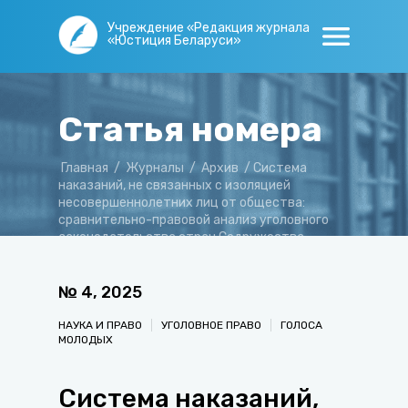
Учреждение «Редакция журнала
«Юстиция Беларуси»
Статья номера
Главная
/
Журналы
/
Архив
/
Система
наказаний, не связанных с изоляцией
несовершеннолетних лиц от общества:
сравнительно-правовой анализ уголовного
законодательства стран Содружества
Независимых Государств
№
4
,
2025
НАУКА И ПРАВО
УГОЛОВНОЕ ПРАВО
ГОЛОСА
МОЛОДЫХ
Система наказаний,