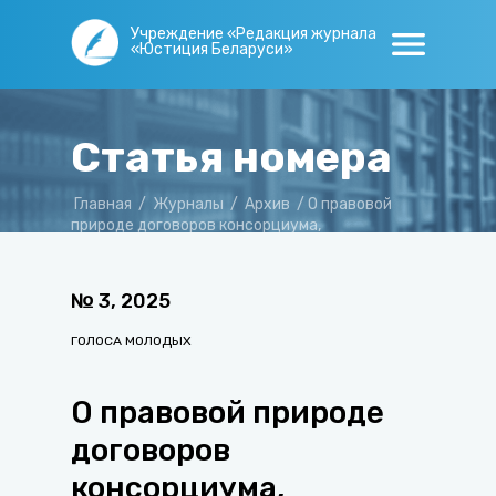
Учреждение «Редакция журнала
«Юстиция Беларуси»
Статья номера
Главная
/
Журналы
/
Архив
/
О правовой
природе договоров консорциума,
совершаемых белорусскими субъектами
№
3
,
2025
ГОЛОСА МОЛОДЫХ
О правовой природе
договоров
консорциума,