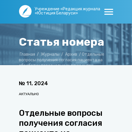
Учреждение «Редакция журнала
«Юстиция Беларуси»
Статья номера
Главная
/
Журналы
/
Архив
/
Отдельные
вопросы получения согласия пациента на
обработку персональных данных при
обращении за медицинской помощью
№
11
,
2024
АКТУАЛЬНО
Отдельные вопросы
получения согласия